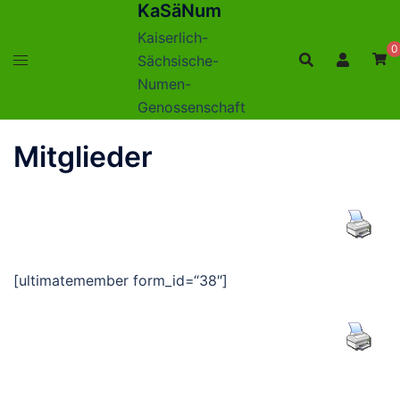
KaSäNum
Zum
Inhalt
Kaiserlich-
0
springen
Sächsische-
Numen-
Genossenschaft
Mitglieder
[ultimatemember form_id=“38″]