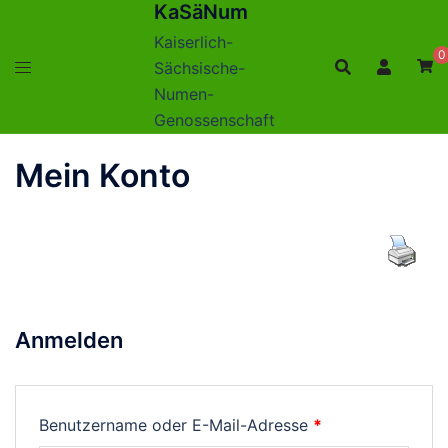
KaSäNum
Zum
Inhalt
Kaiserlich-
0
springen
Sächsische-
Numen-
Genossenschaft
Mein Konto
Anmelden
Erforderlich
Benutzername oder E-Mail-Adresse
*